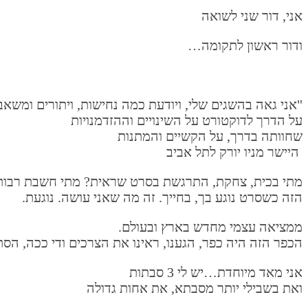
אני, דור שני לשואה
ודור ראשון לתקומה…
"אני גאה בהשגים שלי, ויודעת כמה נחישות, ויתורים ומשא
על הדרך לדוקטורט על השינויים וההזדמנויות
שחוותה בדרך, על הקשיים והמתנות
היישר מניו יורק לתל אביב
מתי בכית, צחקת, התרגשת בסרט שראית? מתי חשבת רבות 
הזה כשסרט נוגע בך, בחייך. זה מה שאני עושה. נוגעת.
ממציאה עצמי מחדש בארץ ובעולם.
הכפר הזה היה כפר, הגענו, ראינו את הצרכים ודי ככה, הסתכלנו ואמרנו וואלה, 2005 משהו כז
אני מאד מיוחדת…יש לי 3 סבתות
ואת בשבילי יותר מסבתא, את אחות גדולה