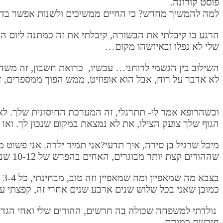
פוסט קורונה.
למה להמשיך מחדש? כי החיים ממשיכים ולשנות אפשר בדר
הרגע בו קיבלתי את הבשורה, קיבלתי את זה כמתנה ליום הו
שלי לא נפלו ובאיזשהו מקום…
השילוב בין הגשמי לרוחני… עכשיו, כרואת חשבון, זה משהו
לא אדבר על רוח, אבל הוא אופוזיט, ממש הפוך ממספרים, 
וכשהרופא אמר לי- תתרגלי, זה המערכת החיסונית שלך. לא
הגוף שלך צועק הצילו, את לא נמצאת במקום שנכון לך. ואז 
מיכל שרגיל בן סירה, איך תדעי?אני תמיד ילדה. אני פשו
שההורים קצת יותר מבוגרים, האחים בהפרש של 10-12 שנים, כל השיחות החכמות, החשובות והגדולות מעל הראש שלך.
ב
כמובן שאני בכל שלוש שנים ארבע שנים אחרי זה, קפצתי ע
נולדתי למשפחה שכולה בה חרשים, ההורים שלי ואחי הגדול
חירשת כמוהם…