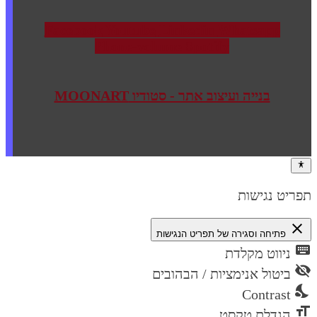
Facebook
Youtube
Linkedin
Whatsapp
Phone-volume
Spotify
בנייה ועיצוב אתר - סטודיו MOONART
תפריט נגישות
close
פתיחה וסגירה של תפריט הנגישות
keyboard
ניווט מקלדת
visibility_off
ביטול אנימציות / הבהובים
nights_stay
Contrast
format_size
הגדלת טקסט