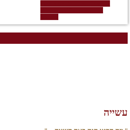
Facebook
Youtube
Linkedin
Whatsapp
Phone-volume
Spotify
עשייה