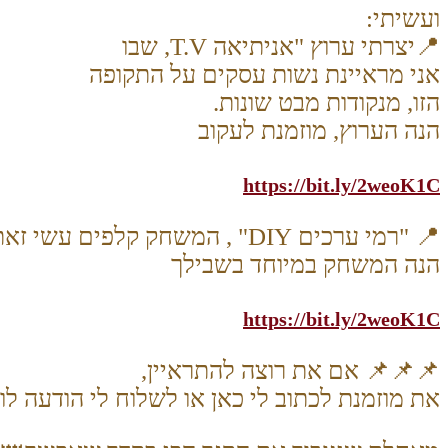
ועשיתי:
📍
יצרתי ערוץ "אניתיאה T.V, שבו
אני מראיינת נשות עסקים על התקופה
הזו, מנקודות מבט שונות.
הנה הערוץ, מוזמנת לעקוב
https://bit.ly/2weoK1C
📍
"רמי ערכים DIY" , המשחק קלפים עשי זאת בעצמך, עם הילדים בסגר.
הנה המשחק במיוחד בשבילך
https://bit.ly/2weoK1C
📌
📌
📌
אם את רוצה להתראיין,
את מוזמנת לכתוב לי כאן או לשלוח לי הודעה ל