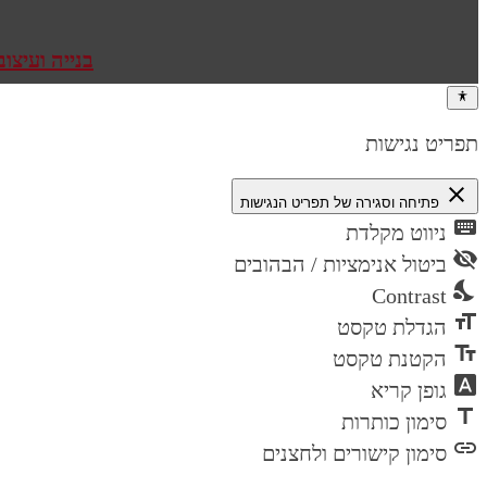
בנייה ועיצוב את
תפריט נגישות
close
פתיחה וסגירה של תפריט הנגישות
keyboard
ניווט מקלדת
visibility_off
ביטול אנימציות / הבהובים
nights_stay
Contrast
format_size
הגדלת טקסט
text_fields
הקטנת טקסט
font_download
גופן קריא
title
סימון כותרות
link
סימון קישורים ולחצנים